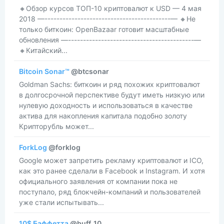
​​🔸Обзор курсов ТОП-10 криптовалют к USD — 4 мая
2018 —------------------------------------------— 🔸Не
только биткоин: OpenBazaar готовит масштабные
обновления —------------------------------------------—
🔸Китайский...
Bitcoin Sonar™
@btcsonar
​​Goldman Sachs: биткоин и ряд похожих криптовалют
в долгосрочной перспективе будут иметь низкую или
нулевую доходность и использоваться в качестве
актива для накопления капитала подобно золоту
Крипторубль может...
ForkLog
@forklog
Google может запретить рекламу криптовалют и ICO,
как это ранее сделали в Facebook и Instagram. И хотя
официального заявления от компании пока не
поступало, ряд блокчейн-компаний и пользователей
уже стали испытывать...
10$ Баффетта
@buff_10