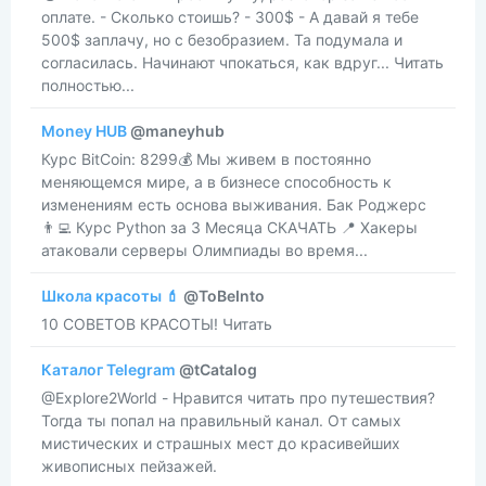
оплате. - Сколько стоишь? - 300$ - А давай я тебе
500$ заплачу, но с безобразием. Та подумала и
согласилась. Начинают чпокаться, как вдруг... Читать
полностью...
Money HUB
@maneyhub
​​Курс BitCoin: 8299💰 Мы живем в постоянно
меняющемся мире, а в бизнесе способность к
изменениям есть основа выживания. Бак Роджерс
👨‍💻 Курс Python за 3 Месяца СКАЧАТЬ 📍 Хакеры
атаковали серверы Олимпиады во время...
Школа красоты 💄
@ToBeInto
10 СОВЕТОВ КРАСОТЫ! Читать
Каталог Telegram
@tCatalog
@Explore2World - Нравится читать про путешествия?
Тогда ты попал на правильный канал. От самых
мистических и страшных мест до красивейших
живописных пейзажей.