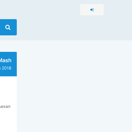
Mash
 2018
ъехал