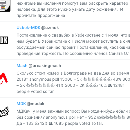
нехитрые вычисления помогут вам раскрыть характер
человека. Для этого нужно узнать дату рождения. И
прочитать продолжение
Uzbek-MDK
@uzmdk
Постановление о свадьбах в Узбекистане с 1 июля: что 
нем будет В Узбекистане с 1 июля может вступить в си
обсуждаемый сейчас проект Постановления, касающий
проведения торжеств. По сообщению членов Сената Оли
Mash
@breakingmash
Сколько стоит номер в Волгограде на два дня во время
2018? anonymous poll 15000 – 5K 👍👍👍👍👍👍👍 43% 30
– 5K 👍👍👍👍👍👍👍 41% 5000 – 2K 👍👍👍 16% 👥 12481
people voted so far.
MDK
@mudak
МДКач, у меня важный вопрос: Вы когда-нибудь ебали 
без сознания? anonymous poll Нет – 952 👍👍👍👍👍👍👍 
Да – 133 👍 12% 👥 1085 people voted so far.