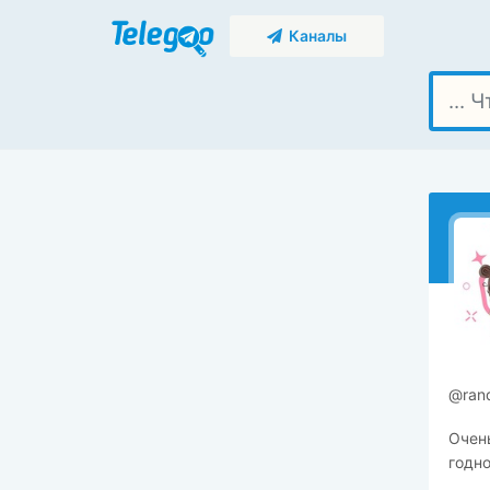
Каналы
​​@ra
Очень
годно