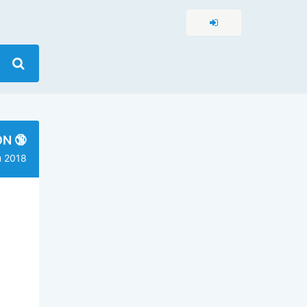
ON 🔞
 2018