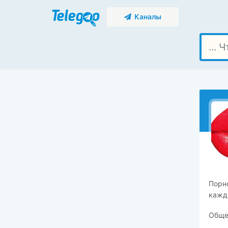
Каналы
Порно
кажд
Общен