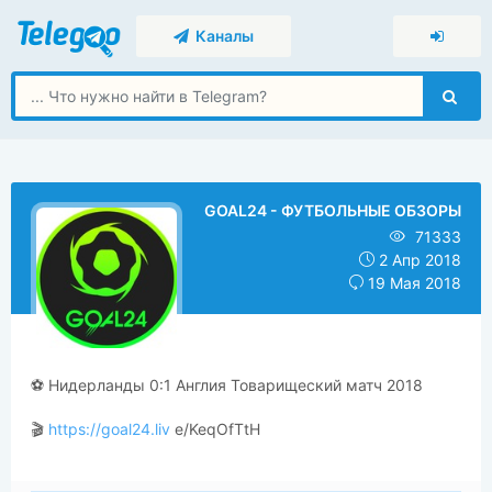
Каналы
GOAL24 - ФУТБОЛЬНЫЕ ОБЗОРЫ
71333
2 Апр 2018
19 Мая 2018
⚽️ Нидерланды 0:1 Англия Товарищеский матч 2018
🎬
https://goal24.liv
e/KeqOfTtH