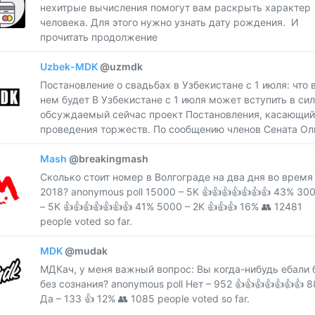
нехитрые вычисления помогут вам раскрыть характер
человека. Для этого нужно узнать дату рождения. И
прочитать продолжение
Uzbek-MDK
@uzmdk
Постановление о свадьбах в Узбекистане с 1 июля: что 
нем будет В Узбекистане с 1 июля может вступить в си
обсуждаемый сейчас проект Постановления, касающий
проведения торжеств. По сообщению членов Сената Оли
Mash
@breakingmash
Сколько стоит номер в Волгограде на два дня во время
2018? anonymous poll 15000 – 5K 👍👍👍👍👍👍👍 43% 30
– 5K 👍👍👍👍👍👍👍 41% 5000 – 2K 👍👍👍 16% 👥 12481
people voted so far.
MDK
@mudak
МДКач, у меня важный вопрос: Вы когда-нибудь ебали 
без сознания? anonymous poll Нет – 952 👍👍👍👍👍👍👍 
Да – 133 👍 12% 👥 1085 people voted so far.