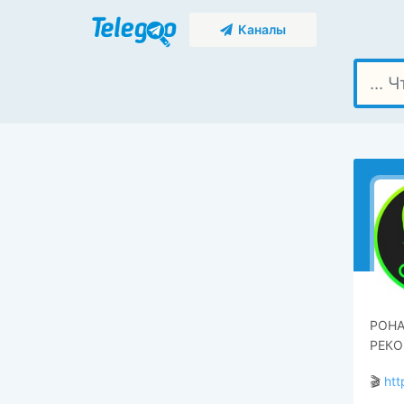
Каналы
РОНА
РЕКО
🎬
ht